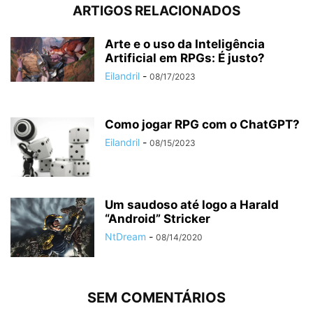
ARTIGOS RELACIONADOS
Arte e o uso da Inteligência
Artificial em RPGs: É justo?
Eilandril
-
08/17/2023
Como jogar RPG com o ChatGPT?
Eilandril
-
08/15/2023
Um saudoso até logo a Harald
“Android” Stricker
NtDream
-
08/14/2020
SEM COMENTÁRIOS