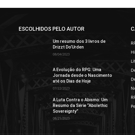
ESCOLHIDOS PELO AUTOR
C
Um resumo dos 3 livros de
R
Drizzt Do’Urden
Hi
08/04/2023
Li
D
A Evolução do RPG: Uma
Jornada desde o Nascimento
D
até os Dias de Hoje
No
07/22/2023
R
A Luta Contra o Abismo: Um
Resumo da Série “Abolethic
P
Sovereignty”
08/21/2023