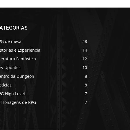
ATEGORIAS
PG de mesa
48
stórias e Experiência
14
teratura Fantástica
12
ev Updates
10
entro da Dungeon
8
tícias
8
PG High Level
7
ersonagens de RPG
7