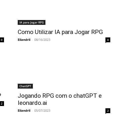
IA para Jogar RPG
Como Utilizar IA para Jogar RPG
Eilandril
-
08/16/2023
0
0
ChatGPT
?
Jogando RPG com o chatGPT e
leonardo.ai
2
Eilandril
-
05/07/2023
2