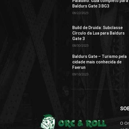
Paladino: Guia completo para
Baldurs Gate 3 BG3
08/22/2023
Build de Druida: Subclasse
Círculo da Lua para Baldurs
Gate 3
08/30/2023
Baldurs Gate – Turismo pela
cidade mais conhecida de
Faerun
09/10/2023
SO
O Or