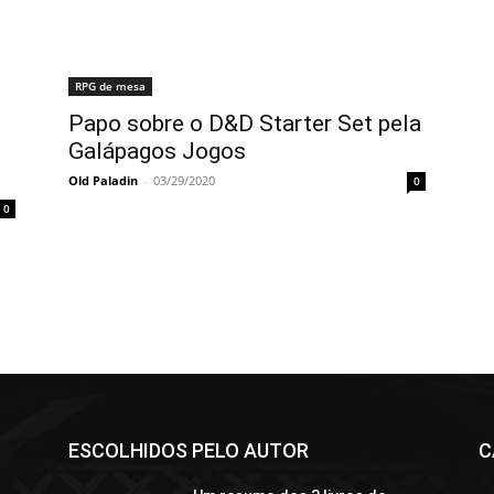
RPG de mesa
Papo sobre o D&D Starter Set pela
Galápagos Jogos
Old Paladin
-
03/29/2020
0
0
ESCOLHIDOS PELO AUTOR
C