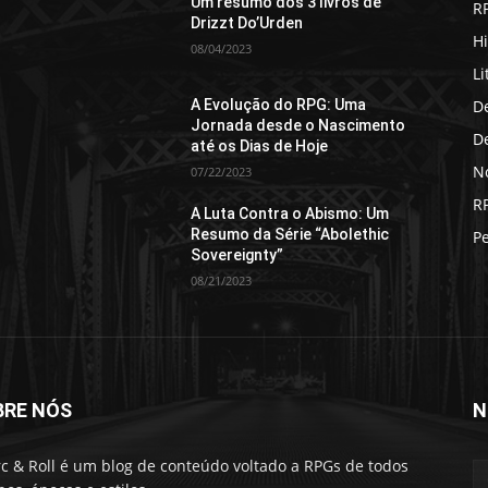
Um resumo dos 3 livros de
R
Drizzt Do’Urden
Hi
08/04/2023
Li
D
A Evolução do RPG: Uma
Jornada desde o Nascimento
D
até os Dias de Hoje
No
07/22/2023
R
A Luta Contra o Abismo: Um
Resumo da Série “Abolethic
P
Sovereignty”
08/21/2023
BRE NÓS
N
c & Roll é um blog de conteúdo voltado a RPGs de todos