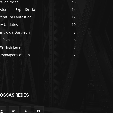
PG de mesa
48
stórias e Experiência
14
teratura Fantástica
12
ev Updates
10
entro da Dungeon
8
tícias
8
PG High Level
7
ersonagens de RPG
7
OSSAS REDES