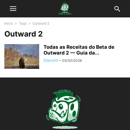
Início
Tags
Outward 2
Outward 2
Todas as Receitas do Beta de
Outward 2 — Guia da...
Eilandril
-
05/30/2026