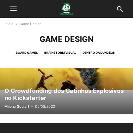
Início
Game Design
GAME DESIGN
BOARD GAMES
BRAINSTORM VISUAL
DENTRO DA DUNGEON
DEV UPDATES
ENTREVISTA COM O AUTOR
EVENTOS
FILMES
FINACIAMENTO COLETIVO
GAME DESIGN
HISTÓRIAS E EXPERIÊNCIA
IA PARA JOGAR RPG
JOGOS
LARP
LITERATURA FANTÁSTICA
NESTE DIA EM FORGOTTEN
NOTÍCIAS
PERSONAGENS DE RPG
O Crowdfunding dos Gatinhos Explosivos
PODCAST
REGRA DA CASA
RPG DE MESA
RPG HIGH LEVEL
no Kickstarter
SEM CATEGORIA
TORMENTA20
Milena Goulart
-
02/08/2020