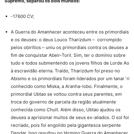
Supremo, separou os dois mundos:
-17600 CV;
A Guerra do Amanhecer aconteceu entre os primordiais
e os deuses: o deus Louco Tharizdum – corrompido
pelos obirítios – uniu os primordiais contra os deuses a
fim de conquistar Abeir-Toril. Sim, ter o domínio sobre
tudo e todos submentendo os jovens filhos de Lorde Ao
à escravidão eterna. Traído, Tharizdum foi preso no
Abismo e os primordiais foram liderados por um tanar´ri
conhecido como Miska, a Aranha-lobo. Finalmente, o
primordial Ubtao se voltou contra seus parentes, em
troca do governo de parcela da região atualmente
conhecida como Chult. Além disso, Ubtao ajudou os
deuses a aprisionar muitos de seus ex-aliados. O sol foi
recriado, pois foi engolido pela gigantesca serpente
Dendar. Isso resultou no término Guerra do Amanhecer