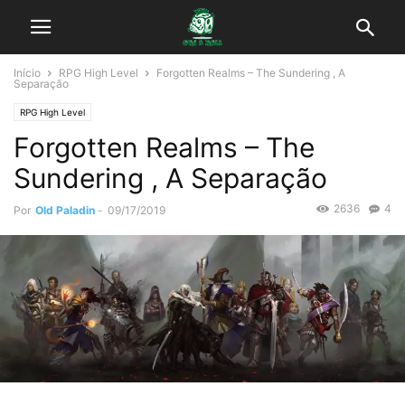
Início
RPG High Level
Forgotten Realms – The Sundering , A
Separação
RPG High Level
Forgotten Realms – The
Sundering , A Separação
2636
4
Por
Old Paladin
-
09/17/2019