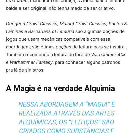
os
Goa’uld
, mandaram um abraço). A ideia aqui é chutar o
balde e ser original, não tenha medo de ser criativo.
Dungeon Crawl Classics, Mutant Crawl Classics, Pactos &
Lâminas
e
Barbarians of Lemuria
são algumas opções de
jogos que usam mecânicas compatíveis com essa
abordagem, são ótimas opções de leitura para se inspirar.
Também recomendo a leitura do lore de
Warhammer 40k
e
Warhammer Fantasy
, para conhecer alguns patronos
pra lá de sinistros.
A Magia é na verdade Alquimia
NESSA ABORDAGEM A “MAGIA” É
REALIZADA ATRAVÉS DAS ARTES
ALQUÍMICAS, OS “FEITIÇOS” SÃO
CRIADOS COMO SUBSTÂNCIAS E