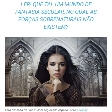
LER! QUE TAL UM MUNDO DE
FANTASIA SECULAR, NO QUAL AS
FORÇAS SOBRENATURAIS NÃO
EXISTEM?
Foto desenho de uma mulher segurando espada Fonte:
Pixabay