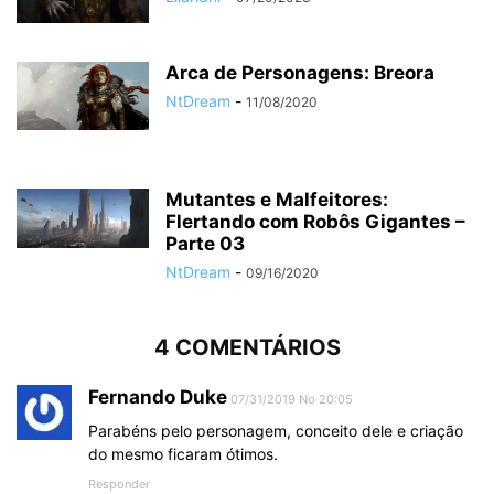
Arca de Personagens: Breora
NtDream
-
11/08/2020
Mutantes e Malfeitores:
Flertando com Robôs Gigantes –
Parte 03
NtDream
-
09/16/2020
4 COMENTÁRIOS
Fernando Duke
07/31/2019 No 20:05
Parabéns pelo personagem, conceito dele e criação
do mesmo ficaram ótimos.
Responder