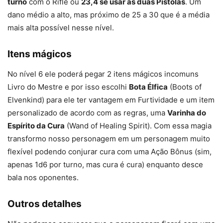
turno
com o Rifle ou
23,4 se usar as duas Pistolas
. Um
dano médio a alto, mas próximo de 25 a 30 que é a média
mais alta possível nesse nível.
Itens mágicos
No nível 6 ele poderá pegar 2 itens mágicos incomuns
Livro do Mestre e por isso escolhi
Bota Élfica
(Boots of
Elvenkind) para ele ter vantagem em Furtividade e um item
personalizado de acordo com as regras, uma
Varinha do
Espírito da Cura
(Wand of Healing Spirit). Com essa magia
transformo nosso personagem em um personagem muito
flexível podendo conjurar cura com uma Ação Bônus (sim,
apenas 1d6 por turno, mas cura é cura) enquanto desce
bala nos oponentes.
Outros detalhes