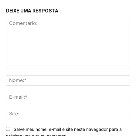
DEIXE UMA RESPOSTA
Comentário:
No
E-
mai
Sit
Salve meu nome, e-mail e site neste navegador para a
próxima vez que eu comentar.