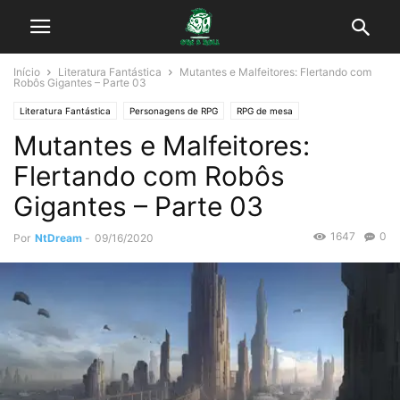
Início
Literatura Fantástica
Mutantes e Malfeitores: Flertando com
Robôs Gigantes – Parte 03
Literatura Fantástica
Personagens de RPG
RPG de mesa
Mutantes e Malfeitores:
Flertando com Robôs
Gigantes – Parte 03
1647
0
Por
NtDream
-
09/16/2020