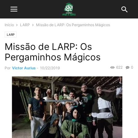
Início
LARP
Missão de LARP: Os Pergaminhos Mágicos
LARP
Missão de LARP: Os
Pergaminhos Mágicos
622
0
Por
Victor Aurius
-
10/22/2019