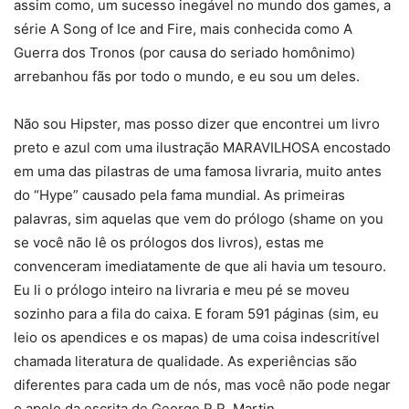
assim como, um sucesso inegável no mundo dos games, a
série A Song of Ice and Fire, mais conhecida como A
Guerra dos Tronos (por causa do seriado homônimo)
arrebanhou fãs por todo o mundo, e eu sou um deles.
Não sou Hipster, mas posso dizer que encontrei um livro
preto e azul com uma ilustração MARAVILHOSA encostado
em uma das pilastras de uma famosa livraria, muito antes
do “Hype” causado pela fama mundial. As primeiras
palavras, sim aquelas que vem do prólogo (shame on you
se você não lê os prólogos dos livros), estas me
convenceram imediatamente de que ali havia um tesouro.
Eu li o prólogo inteiro na livraria e meu pé se moveu
sozinho para a fila do caixa. E foram 591 páginas (sim, eu
leio os apendices e os mapas) de uma coisa indescritível
chamada literatura de qualidade. As experiências são
diferentes para cada um de nós, mas você não pode negar
o apelo da escrita de George R.R. Martin.