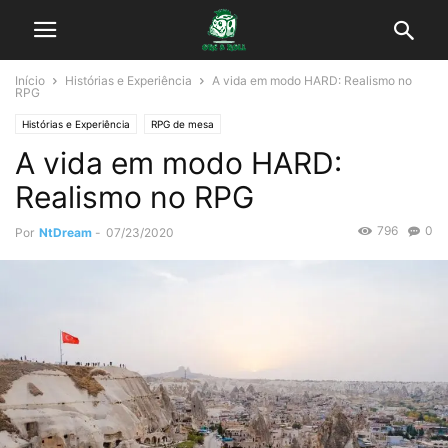
Início
Histórias e Experiência
A vida em modo HARD: Realismo no
RPG
Histórias e Experiência
RPG de mesa
A vida em modo HARD:
Realismo no RPG
796
0
Por
NtDream
-
07/23/2020