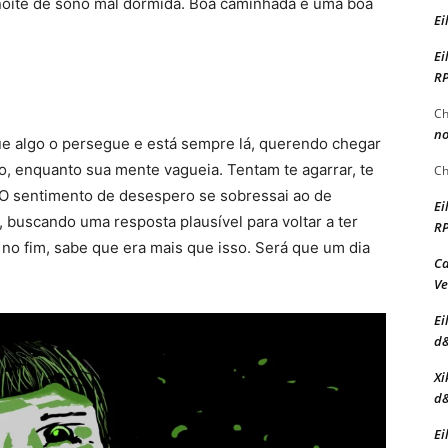
oite de sono mal dormida. Boa caminhada e uma boa
Ei
Ei
R
Ch
no
go o persegue e está sempre lá, querendo chegar
ndo, enquanto sua mente vagueia. Tentam te agarrar, te
Ch
. O sentimento de desespero se sobressai ao de
Ei
, buscando uma resposta plausível para voltar a ter
R
 no fim, sabe que era mais que isso. Será que um dia
Ca
Ve
Ei
d
Xi
d
Ei