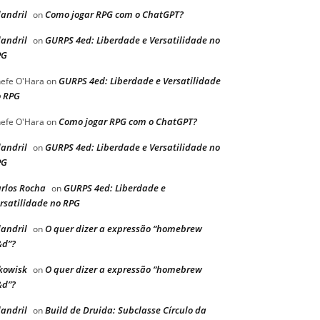
landril
Como jogar RPG com o ChatGPT?
on
landril
GURPS 4ed: Liberdade e Versatilidade no
on
PG
GURPS 4ed: Liberdade e Versatilidade
efe O'Hara
on
 RPG
Como jogar RPG com o ChatGPT?
efe O'Hara
on
landril
GURPS 4ed: Liberdade e Versatilidade no
on
PG
rlos Rocha
GURPS 4ed: Liberdade e
on
rsatilidade no RPG
landril
O quer dizer a expressão “homebrew
on
&d”?
kowisk
O quer dizer a expressão “homebrew
on
&d”?
landril
Build de Druida: Subclasse Círculo da
on