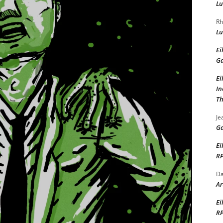
Lu
Rh
Lu
Ei
Ga
Ei
In
Th
Je
Ga
Ei
RP
Da
Ar
Ei
RP