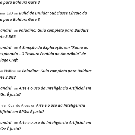
a para Baldurs Gate 3
Build de Druida: Subclasse Círculo da
ina_LsD
on
a para Baldurs Gate 3
landril
Paladino: Guia completo para Baldurs
on
te 3 BG3
landril
A Emoção da Exploração em “Rumo ao
on
explorado – O Tesouro Perdido da Amazônia” de
iago Croft
Paladino: Guia completo para Baldurs
an Phillipe
on
te 3 BG3
landril
Arte e o uso da Inteligência Artificial em
on
Gs: É justo?
Arte e o uso da Inteligência
niel Ricardo Alves
on
tificial em RPGs: É justo?
landril
Arte e o uso da Inteligência Artificial em
on
Gs: É justo?