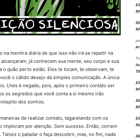
Ei
RP
Xi
RP
Jo
Ar
 mentira diária de que isso não irá se repetir na
Th
te alcançaram, já conhecem sua mente, seu corpo e sua
In
a o quão perto estão. Eles te tocam, te observam, te
Th
ocê o cálido desejo da simples comunicação. A única
Ei
io. Lhes é negado, pois, após o primeiro contato ser
R
dos os segredos que você conta a si mesmo irão
Xi
inóspito dos sonhos.
R
iras de realizar contato, tagarelando com os
Ei
Na
 o imploram por atenção. Sem sucesso. Então, correm
 Talvez o paladar o faça descobrir, mas, no fim, nada
Xi