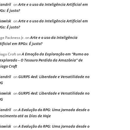
landril
Arte e o uso da Inteligência Artificial em
on
Gs: É justo?
kowisk
Arte e o uso da Inteligência Artificial em
on
Gs: É justo?
Arte e o uso da Inteligência
rge Packness Jr.
on
tificial em RPGs: É justo?
A Emoção da Exploração em “Rumo ao
iago Croft
on
explorado – O Tesouro Perdido da Amazônia” de
iago Croft
landril
GURPS 4ed: Liberdade e Versatilidade no
on
PG
kowisk
GURPS 4ed: Liberdade e Versatilidade no
on
PG
landril
A Evolução do RPG: Uma Jornada desde o
on
scimento até os Dias de Hoje
kowisk
A Evolução do RPG: Uma Jornada desde o
on