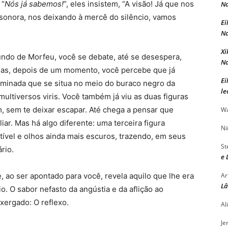
 “
Nós já sabemos!
”, eles insistem, “A visão! Já que nos
Na
sonora, nos deixando à mercê do silêncio, vamos
Ei
Na
Xi
o de Morfeu, você se debate, até se desespera,
Na
Mas, depois de um momento, você percebe que já
Ei
minada que se situa no meio do buraco negro da
le
multiversos viris. Você também já viu as duas figuras
, sem te deixar escapar. Até chega a pensar que
Wa
iliar. Mas há algo diferente: uma terceira figura
Ni
ível e olhos ainda mais escuros, trazendo, em seus
St
rio.
e 
 ser apontado para você, revela aquilo que lhe era
Ar
Lâ
o. O sabor nefasto da angústia e da aflição ao
xergado: O reflexo.
Al
Je