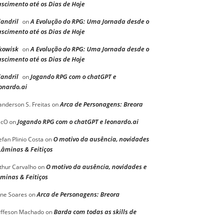
scimento até os Dias de Hoje
landril
A Evolução do RPG: Uma Jornada desde o
on
scimento até os Dias de Hoje
kowisk
A Evolução do RPG: Uma Jornada desde o
on
scimento até os Dias de Hoje
landril
Jogando RPG com o chatGPT e
on
onardo.ai
Arca de Personagens: Breora
nderson S. Freitas
on
Jogando RPG com o chatGPT e leonardo.ai
icO
on
O motivo da ausência, novidades
efan Plinio Costa
on
Lâminas & Feitiços
O motivo da ausência, novidades e
thur Carvalho
on
minas & Feitiços
Arca de Personagens: Breora
ine Soares
on
Barda com todas as skills de
rffeson Machado
on