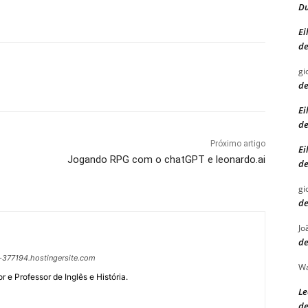
Du
Ei
d
gi
d
Ei
d
Próximo artigo
Ei
Jogando RPG com o chatGPT e leonardo.ai
d
gi
d
Jo
d
-377194.hostingersite.com
W
or e Professor de Inglês e História.
Le
d