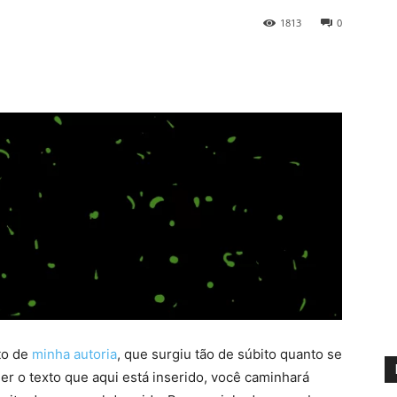
1813
0
to de
minha autoria
, que surgiu tão de súbito quanto se
er o texto que aqui está inserido, você caminhará