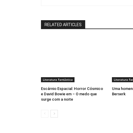
RELATED ARTICLES
Literatura Fantástica
Literatura Fa
Escárnio Espacial: Horror Cósmico
Uma homena
e David Bowie em – O medo que
Berserk
surge com a noite