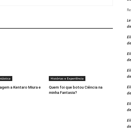
Re
Le
d
Ei
d
Ei
d
Ei
d
ntástica
Histórias e Experiência
Ei
gem a Kentaro Miura e
Quem foi que botou Ciência na
minha Fantasia?
d
Ei
d
Ei
d